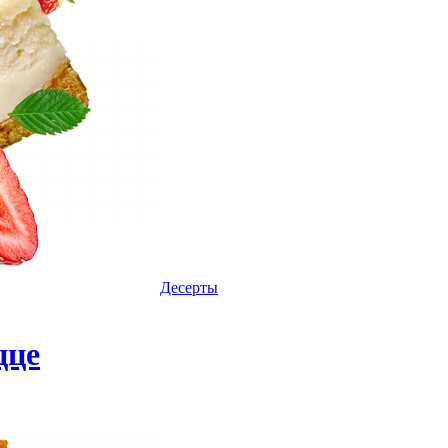
Десерты
цце