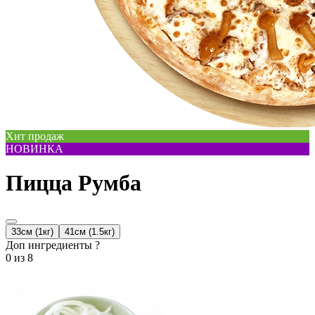
Хит продаж
НОВИНКА
Пицца Румба
33см (1кг)
41см (1.5кг)
Доп ингредиенты ?
0
из 8