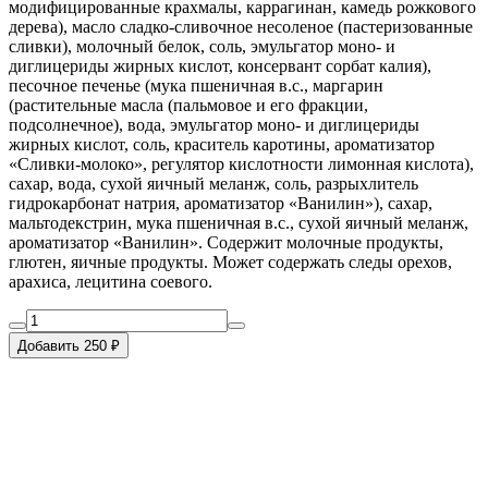
модифицированные крахмалы, каррагинан, камедь рожкового
дерева), масло сладко-сливочное несоленое (пастеризованные
сливки), молочный белок, соль, эмульгатор моно- и
диглицериды жирных кислот, консервант сорбат калия),
песочное печенье (мука пшеничная в.с., маргарин
(растительные масла (пальмовое и его фракции,
подсолнечное), вода, эмульгатор моно- и диглицериды
жирных кислот, соль, краситель каротины, ароматизатор
«Сливки-молоко», регулятор кислотности лимонная кислота),
сахар, вода, сухой яичный меланж, соль, разрыхлитель
гидрокарбонат натрия, ароматизатор «Ванилин»), сахар,
мальтодекстрин, мука пшеничная в.с., сухой яичный меланж,
ароматизатор «Ванилин». Содержит молочные продукты,
глютен, яичные продукты. Может содержать следы орехов,
арахиса, лецитина соевого.
Добавить 250 ₽